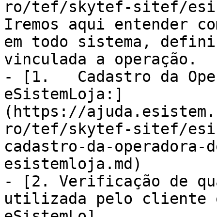
ro/tef/skytef-sitef/esi
Iremos aqui entender co
em todo sistema, defini
vinculada a operação.

- [1.	Cadastro da Operadora de Cartão TEF no 
eSistemLoja:]
(https://ajuda.esistem.
ro/tef/skytef-sitef/esi
cadastro-da-operadora-d
esistemloja.md)

- [2. Verificação de qu
utilizada pelo cliente 
eSistemLo]